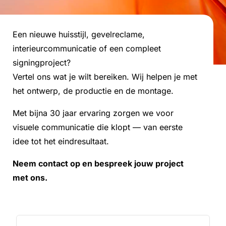
Een
nieuwe
huisstijl,
gevelreclame,
interieurcommunicatie
of
een
compleet
signingproject?
Vertel
ons
wat
je
wilt
bereiken.
Wij
helpen
je
met
het
ontwerp,
de
productie
en
de
montage.
Met
bijna
30
jaar
ervaring
zorgen
we
voor
visuele
communicatie
die
klopt
—
van
eerste
idee
tot
het
eindresultaat.
Neem
contact
op
en
bespreek
jouw
project
met
ons.