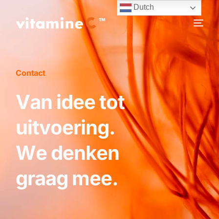
Dutch
Contact
V
a
n
i
d
e
e
t
o
t
u
i
t
v
o
e
r
i
n
g
.
W
e
d
e
n
k
e
n
g
r
a
a
g
m
e
e
.