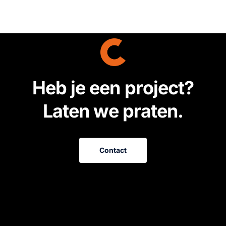
H
e
b
j
e
e
e
n
p
r
o
j
e
c
t
?
L
a
t
e
n
w
e
p
r
a
t
e
n
.
Contact