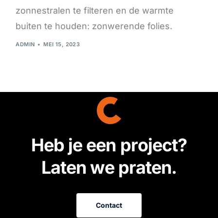
zonnestralen te filteren en de warmte
buiten te houden: zonwerende folies.
ADMIN
MEI 15, 2023
H
e
b
j
e
e
e
n
p
r
o
j
e
c
t
?
L
a
t
e
n
w
e
p
r
a
t
e
n
.
Contact